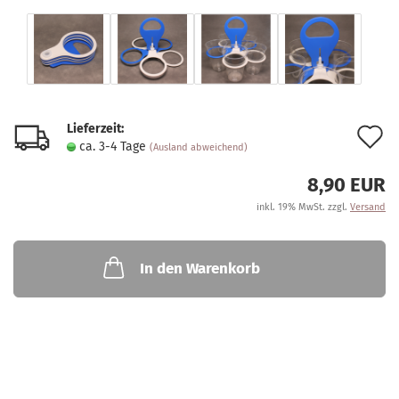
Lieferzeit:
A
ca. 3-4 Tage
(Ausland abweichend)
d
8,90 EUR
M
inkl. 19% MwSt. zzgl.
Versand
In den Warenkorb