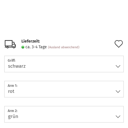
Lieferzeit:
A
ca. 3-4 Tage
(Ausland abweichend)
d
Griff:
M
Arm 1:
Arm 2: