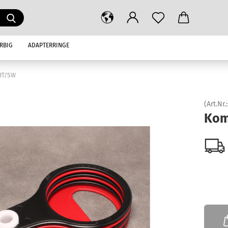
RBIG
ADAPTERRINGE
RT/SW
(Art.Nr.
Kom